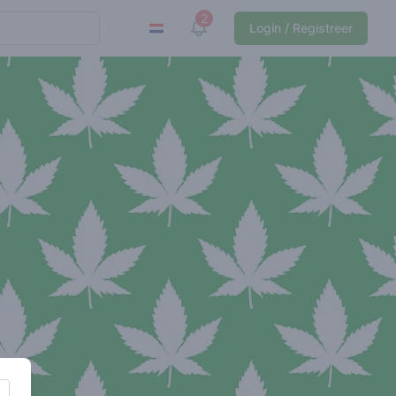
2
View notifications
Login / Registreer