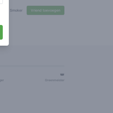
🍃 Smoker
Vriend toevoegen
👑
ger
Greenmeister