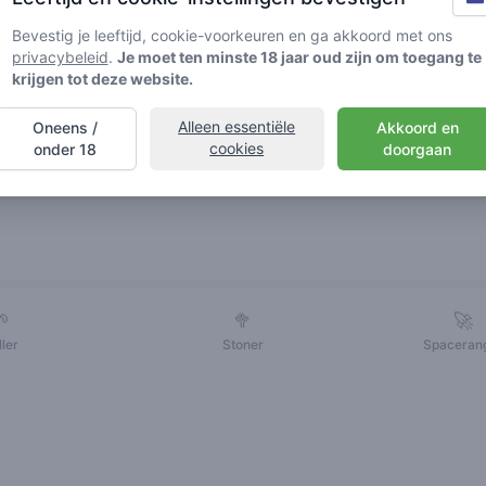
Bevestig je leeftijd, cookie-voorkeuren en ga akkoord met ons
privacybeleid
.
Je moet ten minste 18 jaar oud zijn om toegang te
krijgen tot deze website.
Alleen essentiële
Oneens /
Akkoord en
cookies
onder 18
doorgaan
Vrienden
🌱
🥦
🚀
ller
Stoner
Spaceran