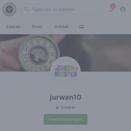
2
Search
View noti
Zoeken
Deals
Ontdek
jurwan10
🍃 Smoker
Vriend toevoegen