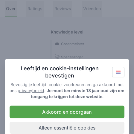
Over
Ratings
Reviews
Vrienden
Knowledge level
👑
Greenmeister
🚀
Spaceranger
Leeftijd en cookie-instellingen
🥦
Stoner
bevestigen
🌱
Roller
Bevestig je leeftijd, cookie-voorkeuren en ga akkoord met
ons
privacybeleid
.
Je moet ten minste 18 jaar oud zijn om
🍃
toegang te krijgen tot deze website.
Smoker
Akkoord en doorgaan
Reviews
1
Alleen essentiële cookies