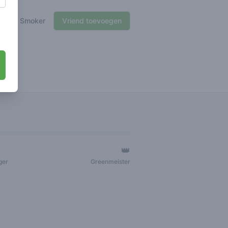
🌱 Smoker
Vriend toevoegen
👑
ger
Greenmeister