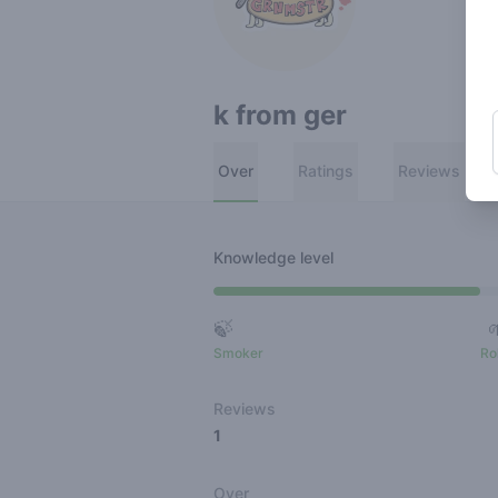
k from ger
Over
Ratings
Reviews
Knowledge level
🍃
Smoker
Ro
Reviews
1
Over