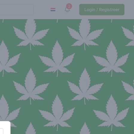
2
View notifications
Login / Registreer