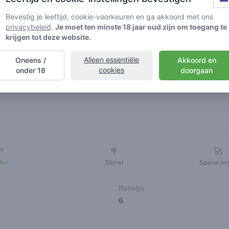
Bevestig je leeftijd, cookie-voorkeuren en ga akkoord met ons
privacybeleid
.
Je moet ten minste 18 jaar oud zijn om toegang te
krijgen tot deze website.
Alleen essentiële
Oneens /
Akkoord en
cookies
onder 18
doorgaan
Vrienden
🌱
🥦
🚀
ller
Stoner
Spaceran
Ratings
6