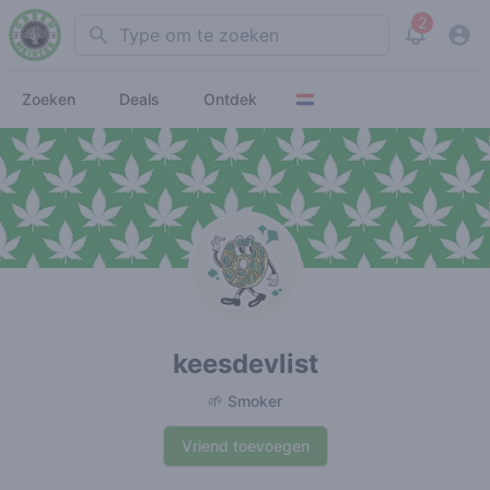
2
Search
View noti
Zoeken
Deals
Ontdek
keesdevlist
🌱 Smoker
Vriend toevoegen