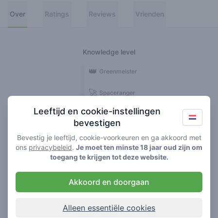
Over
Ratings
Reviews
Vrienden
Knowledge level
👑
Greenmeister
🚀
Spaceranger
Leeftijd en cookie-instellingen
🥦
Stoner
bevestigen
🌱
Roller
Bevestig je leeftijd, cookie-voorkeuren en ga akkoord met
ons
privacybeleid
.
Je moet ten minste 18 jaar oud zijn om
🍃
toegang te krijgen tot deze website.
Smoker
Akkoord en doorgaan
Reviews
Ratings
1
6
Alleen essentiële cookies