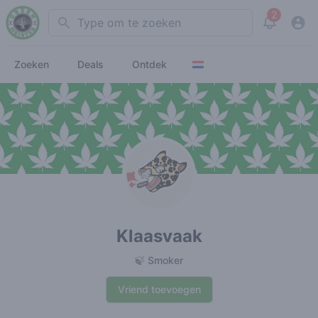
2
Search
View noti
Zoeken
Deals
Ontdek
Klaasvaak
🍃 Smoker
Vriend toevoegen