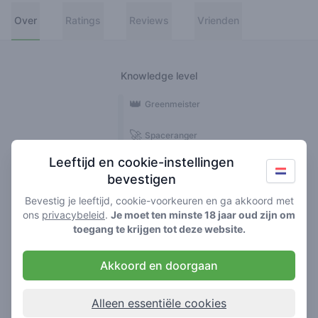
Over
Ratings
Reviews
Vrienden
Knowledge level
👑
Greenmeister
🚀
Spaceranger
Leeftijd en cookie-instellingen
🥦
Stoner
bevestigen
🌱
Roller
Bevestig je leeftijd, cookie-voorkeuren en ga akkoord met
ons
privacybeleid
.
Je moet ten minste 18 jaar oud zijn om
🍃
toegang te krijgen tot deze website.
Smoker
Akkoord en doorgaan
Reviews
1
Alleen essentiële cookies