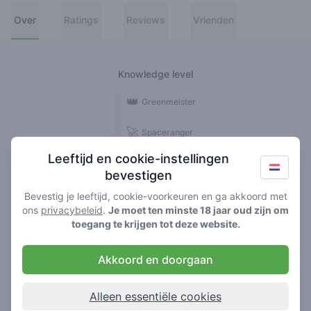
Over
Ratings
Reviews
Vrienden
Knowledge level
👑
Greenmeister
🚀
Spaceranger
Leeftijd en cookie-instellingen
🥦
Stoner
bevestigen
🌱
Roller
Bevestig je leeftijd, cookie-voorkeuren en ga akkoord met
ons
privacybeleid
.
Je moet ten minste 18 jaar oud zijn om
🍃
toegang te krijgen tot deze website.
Smoker
Akkoord en doorgaan
Reviews
1
Alleen essentiële cookies