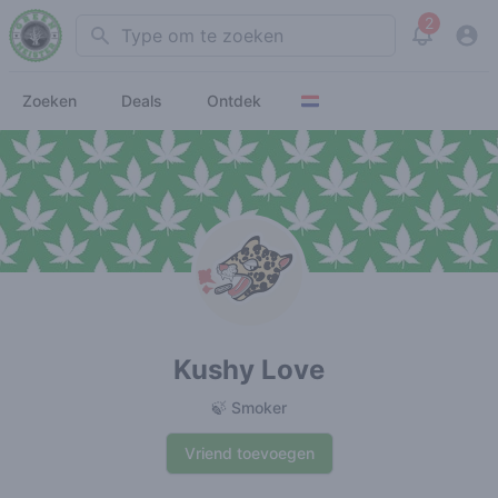
2
Search
View noti
Zoeken
Deals
Ontdek
Kushy Love
🍃 Smoker
Vriend toevoegen