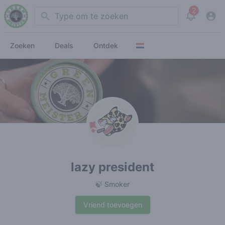
2
Search
View noti
Zoeken
Deals
Ontdek
lazy president
🍃 Smoker
Vriend toevoegen