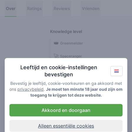
Over
Ratings
Reviews
Vrienden
Knowledge level
👑
Greenmeister
🚀
Spaceranger
Leeftijd en cookie-instellingen
🥦
Stoner
bevestigen
🌱
Roller
Bevestig je leeftijd, cookie-voorkeuren en ga akkoord met
ons
privacybeleid
.
Je moet ten minste 18 jaar oud zijn om
🍃
toegang te krijgen tot deze website.
Smoker
Akkoord en doorgaan
Reviews
3
Alleen essentiële cookies