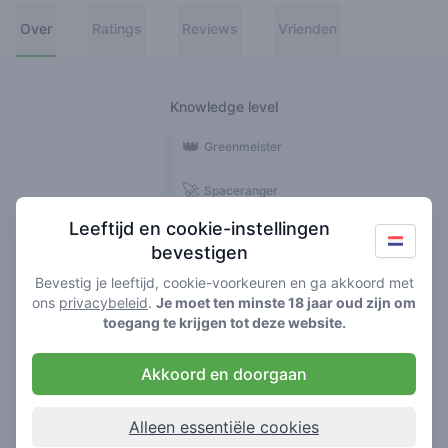
Over
Ratings
Reviews
Vrienden
Knowledge level
👑
Greenmeister
🚀
Spaceranger
Leeftijd en cookie-instellingen
🥦
Stoner
bevestigen
🌱
Roller
Bevestig je leeftijd, cookie-voorkeuren en ga akkoord met
ons
privacybeleid
.
Je moet ten minste 18 jaar oud zijn om
🍃
toegang te krijgen tot deze website.
Smoker
Akkoord en doorgaan
Reviews
Ratings
1
1
Alleen essentiële cookies