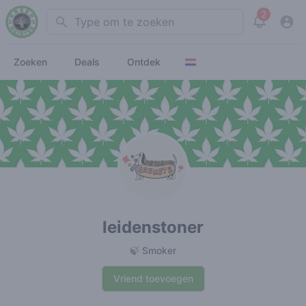
2
Search
View noti
Zoeken
Deals
Ontdek
leidenstoner
🍃 Smoker
Vriend toevoegen