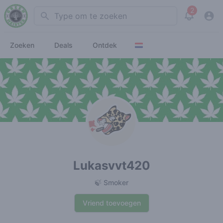
2
Search
View noti
Zoeken
Deals
Ontdek
Lukasvvt420
🍃 Smoker
Vriend toevoegen