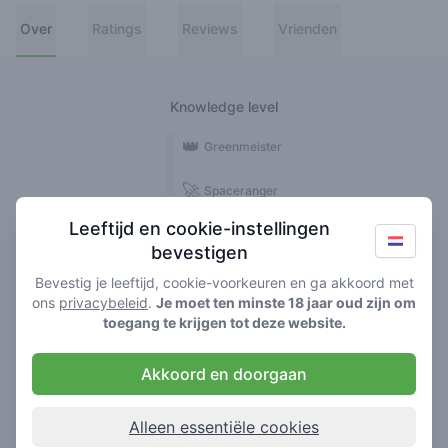
Over
Ratings
Reviews
Vrienden
Knowledge level
👑
Greenmeister
🚀
Spaceranger
Leeftijd en cookie-instellingen
🥦
Stoner
bevestigen
🌱
Roller
Bevestig je leeftijd, cookie-voorkeuren en ga akkoord met
ons
privacybeleid
.
Je moet ten minste 18 jaar oud zijn om
🍃
toegang te krijgen tot deze website.
Smoker
Akkoord en doorgaan
Reviews
2
Alleen essentiële cookies