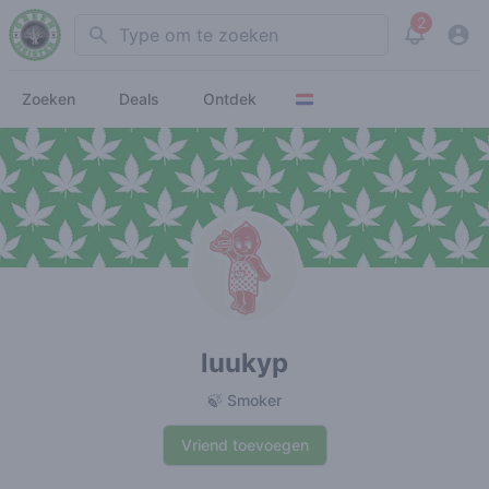
2
Search
View noti
Zoeken
Deals
Ontdek
luukyp
🍃 Smoker
Vriend toevoegen