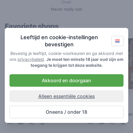
Over
Never really lost
Favoriete shops
Leeftijd en cookie-instellingen
bevestigen
Bevestig je leeftijd, cookie-voorkeuren en ga akkoord met
ons
privacybeleid
.
Je moet ten minste 18 jaar oud zijn om
toegang te krijgen tot deze website.
Akkoord en doorgaan
Alleen essentiële cookies
Coffeeshop Hashtag
Het Ballonnetje
4.4
5
/ 5
/ 5
Oneens / onder 18
Coffeeshop in Amste
Coffeeshop in Amsterdam