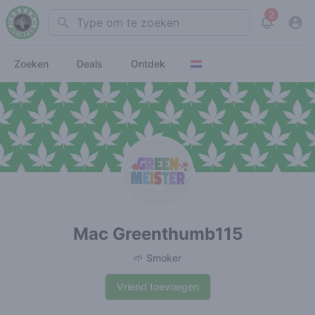
2
Search
View noti
Zoeken
Deals
Ontdek
Mac Greenthumb115
🌱 Smoker
Vriend toevoegen