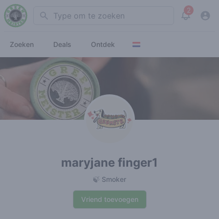
2
Search
View noti
Zoeken
Deals
Ontdek
maryjane finger1
🍃 Smoker
Vriend toevoegen