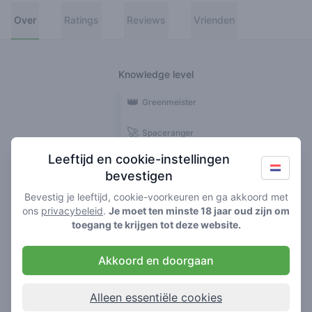
Over
Ratings
Reviews
Vrienden
Knowledge level
👑
Greenmeister
🚀
Spaceranger
Leeftijd en cookie-instellingen
🥦
Stoner
bevestigen
🌱
Roller
Bevestig je leeftijd, cookie-voorkeuren en ga akkoord met
ons
privacybeleid
.
Je moet ten minste 18 jaar oud zijn om
🍃
toegang te krijgen tot deze website.
Smoker
Akkoord en doorgaan
Reviews
3
Alleen essentiële cookies