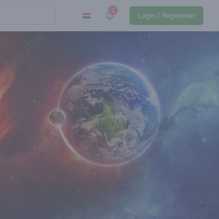
2
View notifications
Login / Registreer