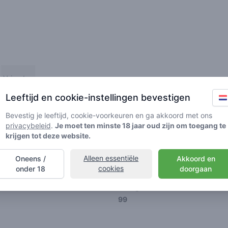
Vrienden
Leeftijd en cookie-instellingen bevestigen
Bevestig je leeftijd, cookie-voorkeuren en ga akkoord met ons
privacybeleid
.
Je moet ten minste 18 jaar oud zijn om toegang te
krijgen tot deze website.
🌱
🥦
🚀
Alleen essentiële
Oneens /
Akkoord en
ller
Stoner
Spaceran
cookies
onder 18
doorgaan
Ratings
99