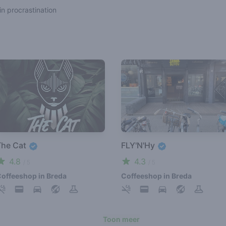
 in procrastination
The Cat
FLY'N'Hy
4.8
4.3
/ 5
/ 5
offeeshop in Breda
Coffeeshop in Breda
Toon meer