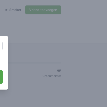
🌱 Smoker
Vriend toevoegen
👑
ger
Greenmeister