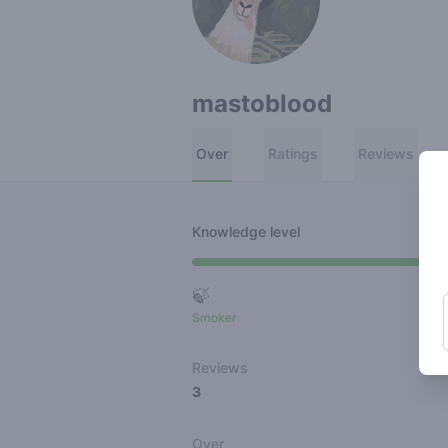
mastoblood
Over
Ratings
Reviews
Knowledge level
🍃
Smoker
Ro
Reviews
3
Over