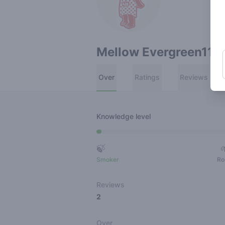
Mellow Evergreen114
Over
Ratings
Reviews
Knowledge level
🍃
Smoker
Ro
Reviews
2
Over