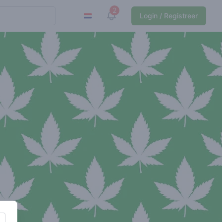
2
View notifications
Login / Registreer