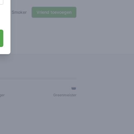
🍃 Smoker
Vriend toevoegen
👑
ger
Greenmeister