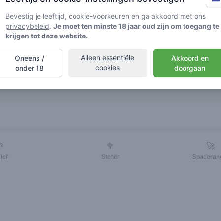
Bevestig je leeftijd, cookie-voorkeuren en ga akkoord met ons
privacybeleid
.
Je moet ten minste 18 jaar oud zijn om toegang te
krijgen tot deze website.
Alleen essentiële
Oneens /
Akkoord en
cookies
onder 18
doorgaan
Vrienden
🌱
🥦
🚀
ller
Stoner
Spaceran