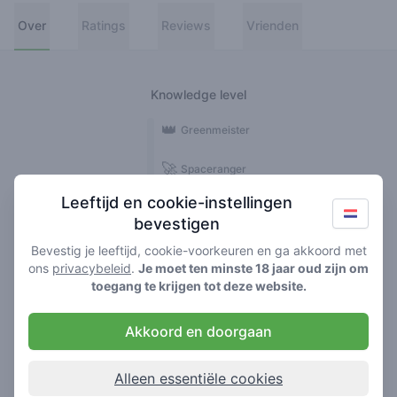
Over
Ratings
Reviews
Vrienden
Knowledge level
👑
Greenmeister
🚀
Spaceranger
Leeftijd en cookie-instellingen
🥦
Stoner
bevestigen
🌱
Roller
Bevestig je leeftijd, cookie-voorkeuren en ga akkoord met
ons
privacybeleid
.
Je moet ten minste 18 jaar oud zijn om
🍃
toegang te krijgen tot deze website.
Smoker
Akkoord en doorgaan
Reviews
2
Alleen essentiële cookies