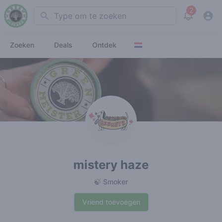
2
Search
View noti
Zoeken
Deals
Ontdek
mistery haze
🍃 Smoker
Vriend toevoegen