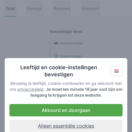
Over
Ratings
Reviews
Vrienden
Knowledge level
👑
Greenmeister
🚀
Spaceranger
Leeftijd en cookie-instellingen
🥦
Stoner
bevestigen
🌱
Roller
Bevestig je leeftijd, cookie-voorkeuren en ga akkoord met
ons
privacybeleid
.
Je moet ten minste 18 jaar oud zijn om
🍃
toegang te krijgen tot deze website.
Smoker
Akkoord en doorgaan
Reviews
Ratings
1
2
Alleen essentiële cookies