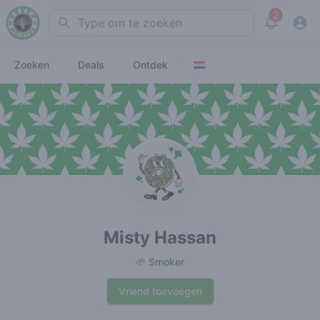
2
Search
View noti
Zoeken
Deals
Ontdek
Misty Hassan
🌱 Smoker
Vriend toevoegen