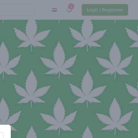
2
View notifications
Login / Registreer