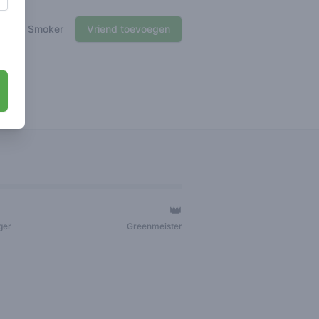
🍃 Smoker
Vriend toevoegen
👑
ger
Greenmeister