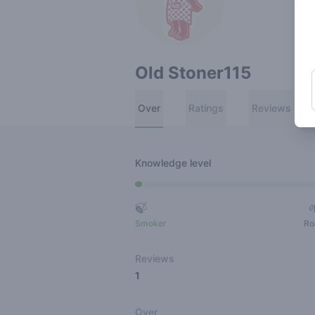
Old Stoner115
Over
Ratings
Reviews
Knowledge level
🍃
Smoker
Ro
Reviews
1
Over