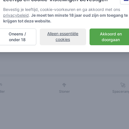
Bevestig je leeftijd, cookie-voorkeuren en ga akkoord met ons
privacybeleid
.
Je moet ten minste 18 jaar oud zijn om toegang te
krijgen tot deze website.
Alleen essentiële
Oneens /
Akkoord en
cookies
onder 18
doorgaan
Vrienden
🌱
🥦
🚀
ller
Stoner
Spaceran