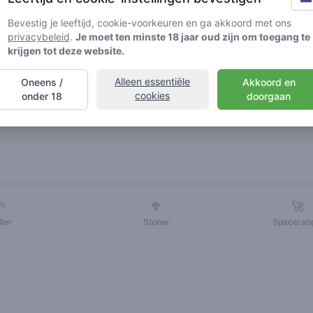
Bevestig je leeftijd, cookie-voorkeuren en ga akkoord met ons
privacybeleid
.
Je moet ten minste 18 jaar oud zijn om toegang te
krijgen tot deze website.
Alleen essentiële
Oneens /
Akkoord en
cookies
onder 18
doorgaan
Vrienden
🌱
🥦
🚀
ller
Stoner
Spaceran