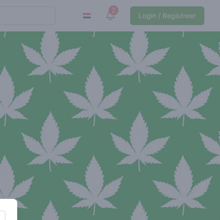
2
View notifications
Login / Registreer