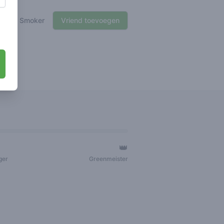
🍃 Smoker
Vriend toevoegen
👑
ger
Greenmeister