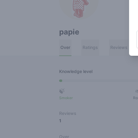
papie
Over
Ratings
Reviews
Knowledge level
🍃
Smoker
Ro
Reviews
1
Over