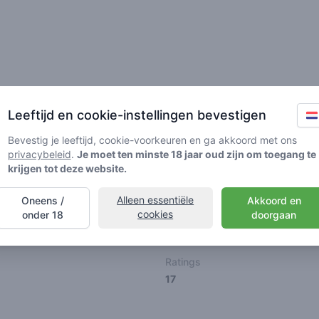
Vrienden
Leeftijd en cookie-instellingen bevestigen
Bevestig je leeftijd, cookie-voorkeuren en ga akkoord met ons
privacybeleid
.
Je moet ten minste 18 jaar oud zijn om toegang te
krijgen tot deze website.
Alleen essentiële
Oneens /
Akkoord en
🌱
🥦
🚀
cookies
onder 18
doorgaan
ller
Stoner
Spaceran
Ratings
17