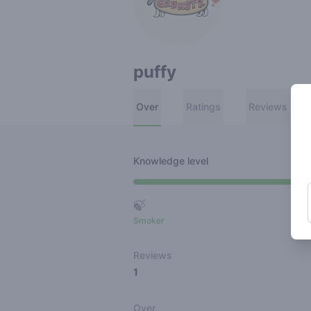
puffy
Over
Ratings
Reviews
Knowledge level
🍃
Smoker
Ro
Reviews
1
Over