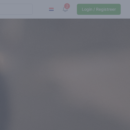
2
View notifications
Login / Registreer