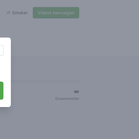
🌱 Smoker
Vriend toevoegen
👑
ger
Greenmeister