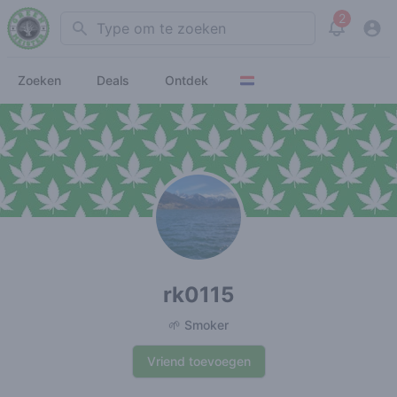
2
Search
View noti
Zoeken
Deals
Ontdek
rk0115
🌱 Smoker
Vriend toevoegen