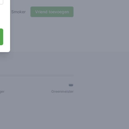
🍃 Smoker
Vriend toevoegen
👑
ger
Greenmeister