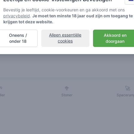
Bevestig je leeftijd, cookie-voorkeuren en ga akkoord met ons
privacybeleid
.
Je moet ten minste 18 jaar oud zijn om toegang te
krijgen tot deze website.
Alleen essentiële
Oneens /
Akkoord en
cookies
onder 18
doorgaan
Vrienden
🌱
🥦
🚀
ller
Stoner
Spaceran