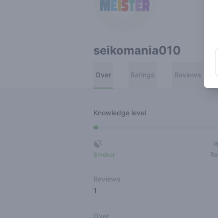
seikomania010
Over
Ratings
Reviews
Knowledge level
🍃
Smoker
Ro
Reviews
1
Over