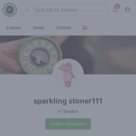
2
Search
View noti
Zoeken
Deals
Ontdek
sparkling stoner111
🌱 Smoker
Vriend toevoegen