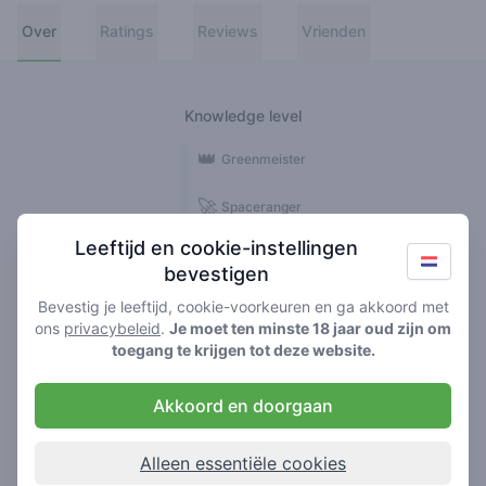
Over
Ratings
Reviews
Vrienden
Knowledge level
👑
Greenmeister
🚀
Spaceranger
Leeftijd en cookie-instellingen
🥦
Stoner
bevestigen
🌱
Roller
Bevestig je leeftijd, cookie-voorkeuren en ga akkoord met
ons
privacybeleid
.
Je moet ten minste 18 jaar oud zijn om
🍃
toegang te krijgen tot deze website.
Smoker
Akkoord en doorgaan
Reviews
Ratings
1
3
Alleen essentiële cookies