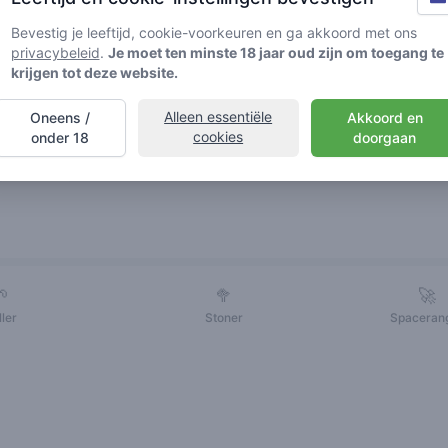
Bevestig je leeftijd, cookie-voorkeuren en ga akkoord met ons
privacybeleid
.
Je moet ten minste 18 jaar oud zijn om toegang te
krijgen tot deze website.
Alleen essentiële
Oneens /
Akkoord en
cookies
onder 18
doorgaan
Vrienden
🌱
🥦
🚀
ller
Stoner
Spaceran