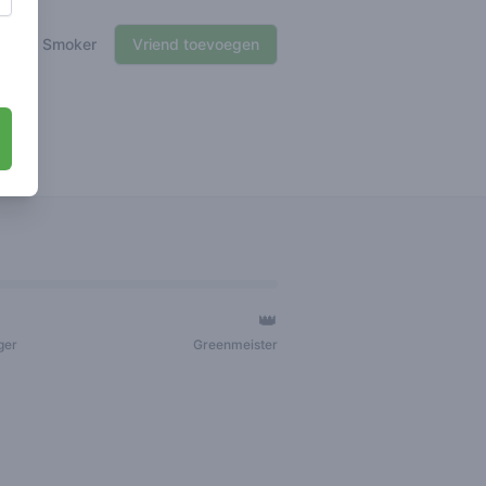
🍃 Smoker
Vriend toevoegen
👑
ger
Greenmeister