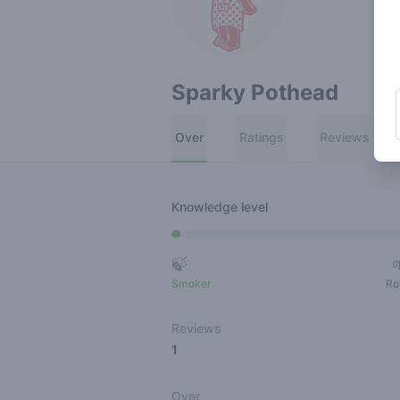
Sparky Pothead
Over
Ratings
Reviews
Knowledge level
🍃
Smoker
Ro
Reviews
1
Over