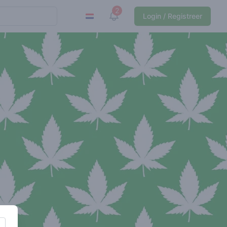
2
View notifications
Login / Registreer