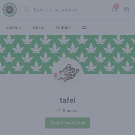
2
Search
View noti
Zoeken
Deals
Ontdek
tafel
🌱 Smoker
Vriend toevoegen