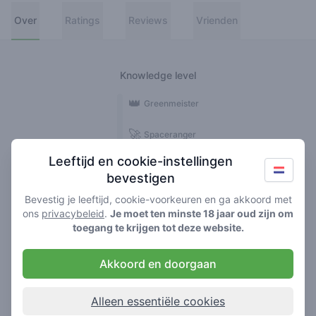
Over
Ratings
Reviews
Vrienden
Knowledge level
👑
Greenmeister
🚀
Spaceranger
Leeftijd en cookie-instellingen
🥦
Stoner
bevestigen
🌱
Roller
Bevestig je leeftijd, cookie-voorkeuren en ga akkoord met
ons
privacybeleid
.
Je moet ten minste 18 jaar oud zijn om
🍃
toegang te krijgen tot deze website.
Smoker
Akkoord en doorgaan
Reviews
Ratings
1
5
Alleen essentiële cookies