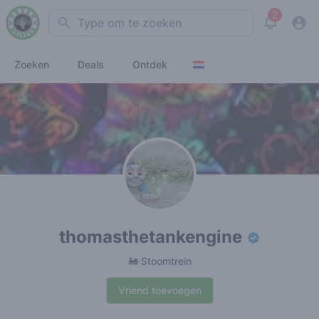
2
Search
View noti
Zoeken
Deals
Ontdek
thomasthetankengine
🚂 Stoomtrein
Vriend toevoegen