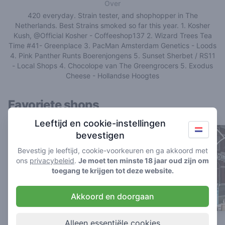
Over
420 everyday. Strain tester, and shophopper in The
Netherlands. Best Strains smoked so far this year. 1. Kosher
Kush, @Official Kosher - Coffeeshop137 2. Wizard Trees Tea
Time #41- Greenplace 3. PacMan Amsterdam Genetics - Loods
4. Pink Panther Runts Boerenjongens 5. Sunset Sherbet / RS11
- Local Shops 4. Chocolope van The Greengrocers 5. Exodus
Cheese - Hollandse Hoogtes
Favoriete shops
Leeftijd en cookie-instellingen
bevestigen
Bevestig je leeftijd, cookie-voorkeuren en ga akkoord met
ons
privacybeleid
.
Je moet ten minste 18 jaar oud zijn om
toegang te krijgen tot deze website.
Akkoord en doorgaan
Alleen essentiële cookies
Relaxed
Café Cremers