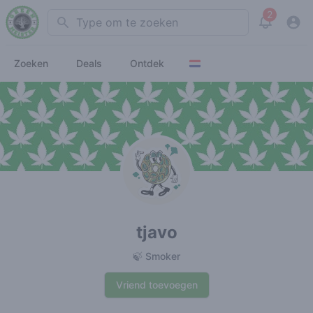
2
Search
View noti
Zoeken
Deals
Ontdek
tjavo
🍃 Smoker
Vriend toevoegen