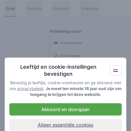
Over
Ratings
Reviews
Vrienden
Knowledge level
👑
Greenmeister
🚀
Spaceranger
Leeftijd en cookie-instellingen
🥦
Stoner
bevestigen
🌱
Roller
Bevestig je leeftijd, cookie-voorkeuren en ga akkoord met
ons
privacybeleid
.
Je moet ten minste 18 jaar oud zijn om
🍃
toegang te krijgen tot deze website.
Smoker
Akkoord en doorgaan
Reviews
1
Alleen essentiële cookies