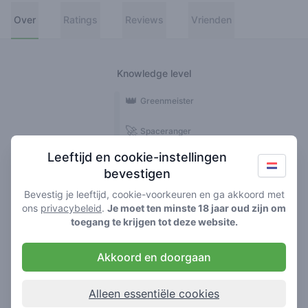
Over
Ratings
Reviews
Vrienden
Knowledge level
👑
Greenmeister
🚀
Spaceranger
Leeftijd en cookie-instellingen
🥦
Stoner
bevestigen
🌱
Roller
Bevestig je leeftijd, cookie-voorkeuren en ga akkoord met
ons
privacybeleid
.
Je moet ten minste 18 jaar oud zijn om
🍃
toegang te krijgen tot deze website.
Smoker
Akkoord en doorgaan
Reviews
1
Alleen essentiële cookies