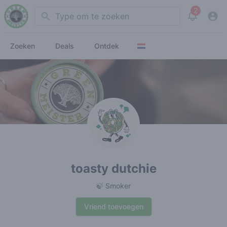
2
Search
View noti
Zoeken
Deals
Ontdek
toasty dutchie
🍃 Smoker
Vriend toevoegen