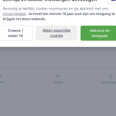
Bevestig je leeftijd, cookie-voorkeuren en ga akkoord met ons
privacybeleid
.
Je moet ten minste 18 jaar oud zijn om toegang te
krijgen tot deze website.
Alleen essentiële
Oneens /
Akkoord en
cookies
onder 18
doorgaan
Vrienden
🌱
🥦
🚀
ller
Stoner
Spaceran