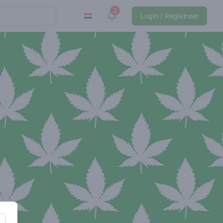
2
View notifications
Login / Registreer