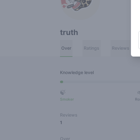
truth
Over
Ratings
Reviews
Knowledge level
🍃
Smoker
Ro
Reviews
1
Over