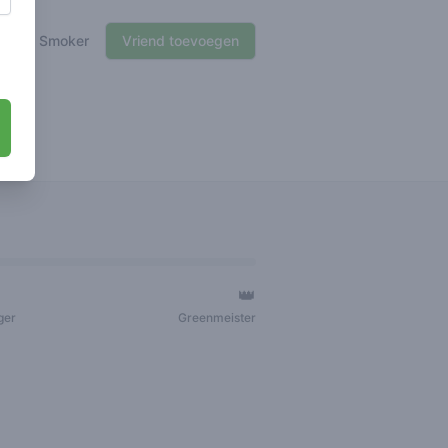
🍃 Smoker
Vriend toevoegen
👑
ger
Greenmeister