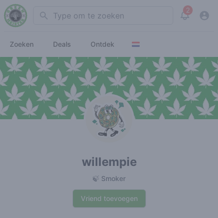
2
Search
View noti
Zoeken
Deals
Ontdek
willempie
🍃 Smoker
Vriend toevoegen