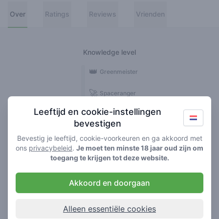
Over
Ratings
Reviews
Vrienden
Knowledge level
👑
Greenmeister
🚀
Spaceranger
Leeftijd en cookie-instellingen
🥦
Stoner
bevestigen
🌱
Roller
Bevestig je leeftijd, cookie-voorkeuren en ga akkoord met
ons
privacybeleid
.
Je moet ten minste 18 jaar oud zijn om
🍃
toegang te krijgen tot deze website.
Smoker
Akkoord en doorgaan
Reviews
1
Alleen essentiële cookies