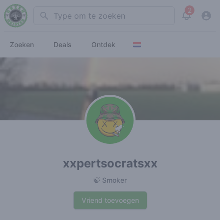
2
Search
View noti
Zoeken
Deals
Ontdek
xxpertsocratsxx
🍃 Smoker
Vriend toevoegen