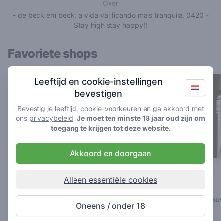
Over
- de beck em beck, a vida vai ficando mais tranquila. 0420 -
Stay high stay happy!!
Favoriete shops
Leeftijd en cookie-instellingen
bevestigen
Bevestig je leeftijd, cookie-voorkeuren en ga akkoord met
ons
privacybeleid
.
Je moet ten minste 18 jaar oud zijn om
toegang te krijgen tot deze website.
Akkoord en doorgaan
Hunter's Coffeeshop Amsterdam
The Wall
Alleen essentiële cookies
Centrum
3.5
/ 5
4.9
/ 5
Coffeeshop in Eindho
Oneens / onder 18
Coffeeshop in Amsterdam