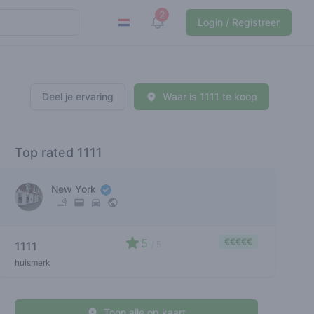
2
View notifications
Login / Registreer
Deel je ervaring
Waar is 1111 te koop
Top rated 1111
New York
5
€€€€€
1111
/ 5
huismerk
Toon alle op kaart