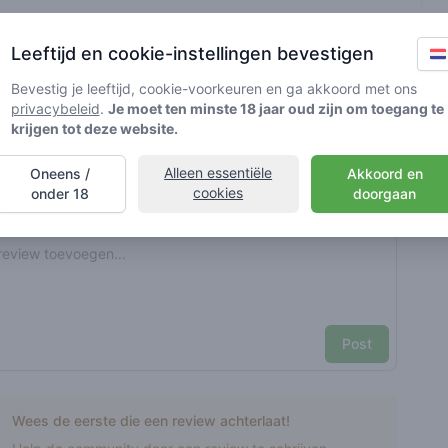
t geverifieerd door Greenmeister. Details kunnen per shop
Leeftijd en cookie-instellingen bevestigen
Bevestig je leeftijd, cookie-voorkeuren en ga akkoord met ons
privacybeleid
.
Je moet ten minste 18 jaar oud zijn om toegang te
d cannabisgebruik
krijgen tot deze website.
Alleen essentiële
Oneens /
Akkoord en
nt reviews
Je naam hier
cookies
onder 18
doorgaan
Pick a rating
e review
Post
Wees de eerste die een review achterlaat!