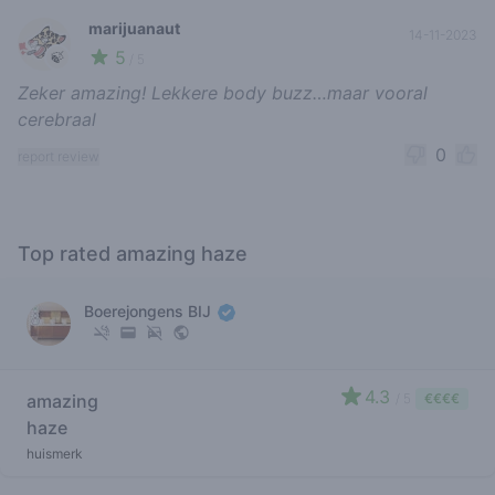
marijuanaut
14-11-2023
5
🍃
/ 5
Zeker amazing! Lekkere body buzz…maar vooral
cerebraal
0
report review
Top rated amazing haze
Boerejongens BIJ
4.3
amazing
/ 5
€€€€
haze
huismerk