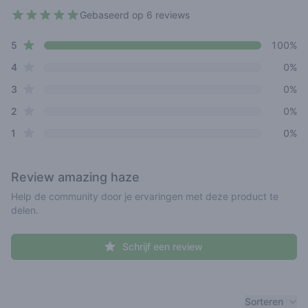
Gebaseerd op 6 reviews
5 out of 5 stars
star reviews
Review data
5
100%
star reviews
4
0%
star reviews
3
0%
star reviews
2
0%
star reviews
1
0%
Review
amazing haze
Help de community door je ervaringen met deze product te
delen.
Schrijf een review
Recent reviews
Sorteren