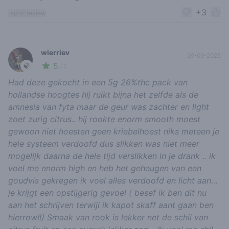
+3
report review
wierriev
29-09-2025
5
🍃
/ 5
Had deze gekocht in een 5g 26%thc pack van
hollandse hoogtes hij ruikt bijna het zelfde als de
amnesia van fyta maar de geur was zachter en light
zoet zurig citrus.. hij rookte enorm smooth moest
gewoon niet hoesten geen kriebelhoest niks meteen je
hele systeem verdoofd dus slikken was niet meer
mogelijk daarna de hele tijd verslikken in je drank .. ik
voel me enorm high en heb het geheugen van een
goudvis gekregen ik voel alles verdoofd en licht aan…
je krijgt een opstijgerig gevoel ( besef ik ben dit nu
aan het schrijven terwijl ik kapot skaff aant gaan ben
hierrow!!) Smaak van rook is lekker net de schil van