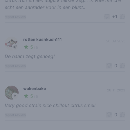
citrus fruit en een augurk lekker zeg… Ik voel me chil
echt een aanrader voor in een blunt..
+1
report review
rotten kushkush111
26-09-2025
5
🍃
/ 5
De naam zegt genoeg!
0
report review
wakenbake
28-11-2023
5
🥦
/ 5
Very good strain nice chillout citrus smell
0
report review