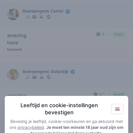
Boerejongens Center
4
amazing
/ 5
€€€€
haze
huismerk
Boerejongens Sloterdijk
4.1
amazing
/ 5
€€€€
haze
Leeftijd en cookie-instellingen
huismerk
bevestigen
Bevestig je leeftijd, cookie-voorkeuren en ga akkoord met
ons
privacybeleid
.
Je moet ten minste 18 jaar oud zijn om
Voyagers