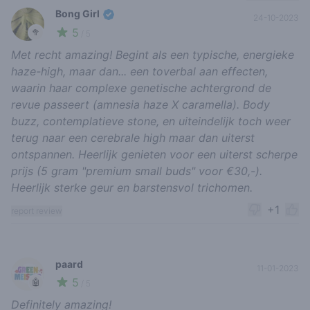
Bong Girl
24-10-2023
5
🥦
/ 5
Met recht amazing! Begint als een typische, energieke
haze-high, maar dan... een toverbal aan effecten,
waarin haar complexe genetische achtergrond de
revue passeert (amnesia haze X caramella). Body
buzz, contemplatieve stone, en uiteindelijk toch weer
terug naar een cerebrale high maar dan uiterst
ontspannen. Heerlijk genieten voor een uiterst scherpe
prijs (5 gram "premium small buds" voor €30,-).
Heerlijk sterke geur en barstensvol trichomen.
+1
report review
paard
11-01-2023
5
🤖
/ 5
Definitely amazing!