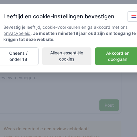
t geverifieerd door Greenmeister. Details kunnen per shop
Leeftijd en cookie-instellingen bevestigen
Bevestig je leeftijd, cookie-voorkeuren en ga akkoord met ons
privacybeleid
.
Je moet ten minste 18 jaar oud zijn om toegang te
d cannabisgebruik
krijgen tot deze website.
Alleen essentiële
Oneens /
Akkoord en
nt reviews
Je naam hier
cookies
onder 18
doorgaan
Pick a rating
e review
Post
Wees de eerste die een review achterlaat!