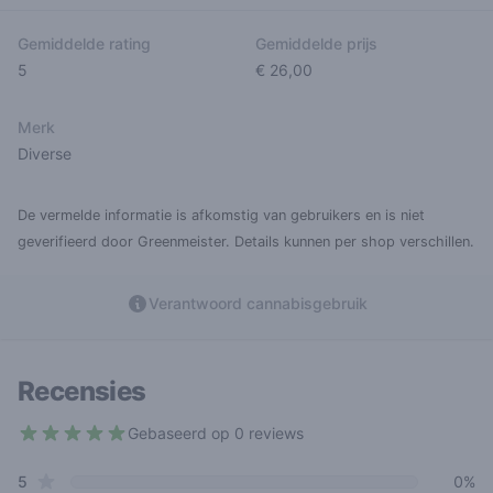
Gemiddelde rating
Gemiddelde prijs
5
€ 26,00
Merk
Diverse
De vermelde informatie is afkomstig van gebruikers en is niet
geverifieerd door Greenmeister. Details kunnen per shop verschillen.
Verantwoord cannabisgebruik
Recensies
Gebaseerd op 0 reviews
5 out of 5 stars
star reviews
Review data
5
0%