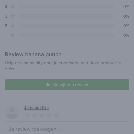
star reviews
4
0%
star reviews
3
0%
star reviews
2
0%
star reviews
1
0%
Review
banana punch
Help de community door je ervaringen met deze product te
delen.
Schrijf een review
Recent reviews
Je naam hier
Pick a rating
Write review