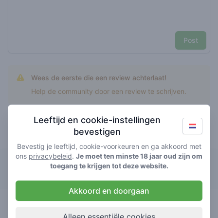
Post
Wees de eerste die een review achterlaat!
Help de community door een review te schrijven.
Leeftijd en cookie-instellingen
bevestigen
Top rated birkin runtz
Bevestig je leeftijd, cookie-voorkeuren en ga akkoord met
ons
privacybeleid
.
Je moet ten minste 18 jaar oud zijn om
Green Place Haarlemmerstraat
toegang te krijgen tot deze website.
Akkoord en doorgaan
4
birkin
/ 5
€€€€€
runtz
Alleen essentiële cookies