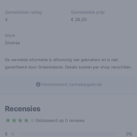
Gemiddelde rating
Gemiddelde prijs
4
€ 28,00
Merk
Diverse
De vermelde informatie is afkomstig van gebruikers en is niet
geverifieerd door Greenmeister. Details kunnen per shop verschillen.
Verantwoord cannabisgebruik
Recensies
Gebaseerd op 0 reviews
4 out of 5 stars
star reviews
Review data
5
0%