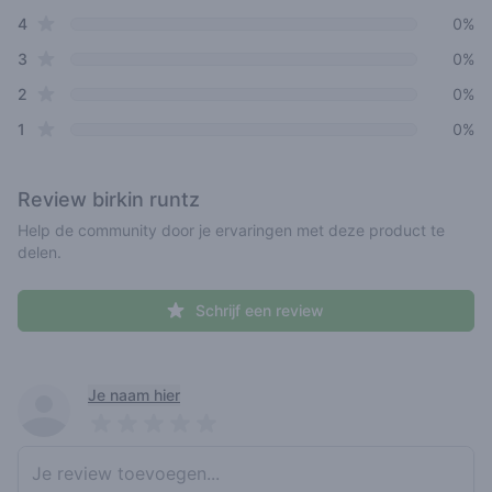
star reviews
4
0%
star reviews
3
0%
star reviews
2
0%
star reviews
1
0%
Review
birkin runtz
Help de community door je ervaringen met deze product te
delen.
Schrijf een review
Recent reviews
Je naam hier
Pick a rating
Write review