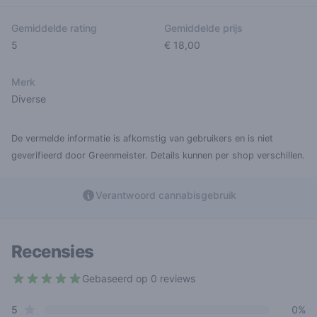
Gemiddelde rating
Gemiddelde prijs
5
€ 18,00
Merk
Diverse
De vermelde informatie is afkomstig van gebruikers en is niet
geverifieerd door Greenmeister. Details kunnen per shop verschillen.
Verantwoord cannabisgebruik
Recensies
Gebaseerd op 0 reviews
5 out of 5 stars
star reviews
Review data
5
0%