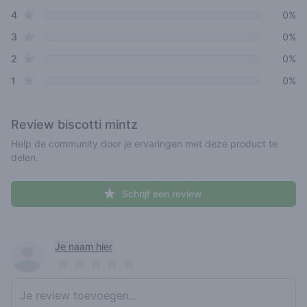
star reviews
4
0%
star reviews
3
0%
star reviews
2
0%
star reviews
1
0%
Review
biscotti mintz
Help de community door je ervaringen met deze product te
delen.
Schrijf een review
Recent reviews
Je naam hier
Pick a rating
Write review