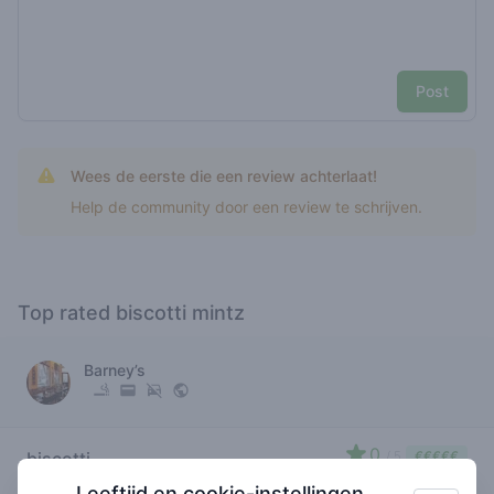
Post
Wees de eerste die een review achterlaat!
Help de community door een review te schrijven.
Top rated biscotti mintz
Barney’s
0
biscotti
/ 5
€€€€€
mintz
Leeftijd en cookie-instellingen