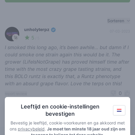
Recent reviews
Sorteren
unholyterpz
07-03-2023
5
🚀
/ 5
I smoked this long ago, it’s been awhile… but damn if I
could smoke one strain again this would be it. The
grower (LifeIsNotGrape) has proved himself time after
time with the most crazy grape tasting strains, and
this BOLO runtz is exactly that, a Runtz phenotype
with an absurd grape flavor. Love the terps on this!
0
report review
Leeftijd en cookie-instellingen
bevestigen
Top rated BOLO runtz
Bevestig je leeftijd, cookie-voorkeuren en ga akkoord met
ons
privacybeleid
.
Je moet ten minste 18 jaar oud zijn om
toegang te krijgen tot deze website.