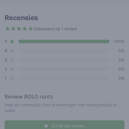
Recensies
Gebaseerd op 1 review
5 out of 5 stars
star reviews
Review data
5
100%
star reviews
4
0%
star reviews
3
0%
star reviews
2
0%
star reviews
1
0%
Review
BOLO runtz
Help de community door je ervaringen met deze product te
delen.
Schrijf een review