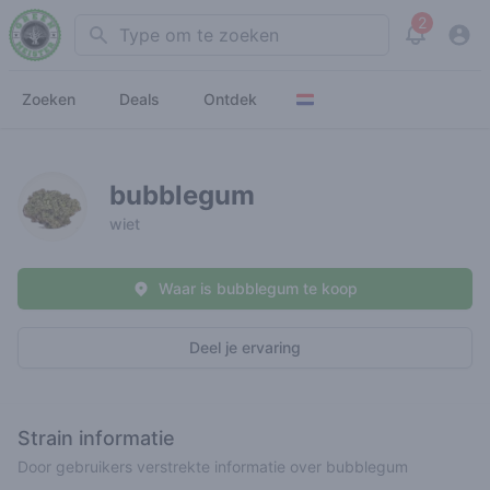
2
Search
View noti
Zoeken
Deals
Ontdek
bubblegum
wiet
Waar is bubblegum te koop
Deel je ervaring
Strain informatie
Door gebruikers verstrekte informatie over bubblegum