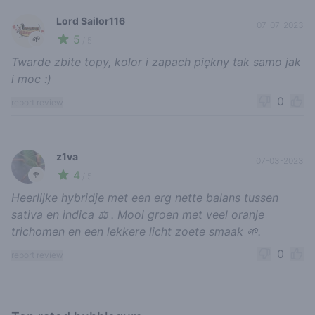
Lord Sailor116
07-07-2023
5
🌱
/ 5
Twarde zbite topy, kolor i zapach piękny tak samo jak
i moc :)
0
report review
z1va
07-03-2023
4
🥦
/ 5
Heerlijke hybridje met een erg nette balans tussen
sativa en indica ⚖ . Mooi groen met veel oranje
trichomen en een lekkere licht zoete smaak 🌱.
0
report review