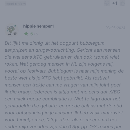
+1
report review
hippie hemper1
03-06-2024
5
🍃
/ 5
Dit lijkt me zinnig uit het oogpunt bubblegum
aanprijzen en drugsvoorlichting. Gericht aan mensen
die wel eens XTC gebruiken en dan ook (soms) wiet
roken. Wat genoeg mensen in NL zijn volgens mij,
vooral op festivals. Bubblegum is naar mijn mening de
beste wiet als je XTC hebt gebruikt. Als festival
mensen een trekje aan me vragen van mijn joint geef
ik die graag. Iedereen is altijd met me eens dat X/BG
een uniek goede combinatie is. Niet te high door het
gemiddelde thc gehalte, en goede balans met de cbd
voor ontspanning in je lichaam. Ik heb vaak maar wiet
voor 1 jointje mee, 0.3gr ofzo, als er meer smokers
onder mijn vrienden zijn dan 0.3gr pp. 1-3 trekjes per