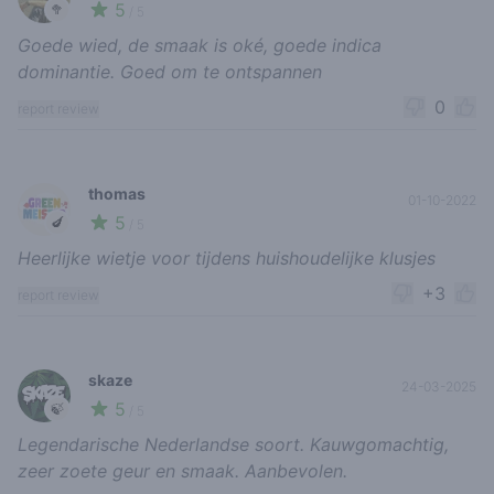
5
🥦
/ 5
Goede wied, de smaak is oké, goede indica
dominantie. Goed om te ontspannen
0
report review
thomas
01-10-2022
5
🍆
/ 5
Heerlijke wietje voor tijdens huishoudelijke klusjes
+3
report review
skaze
24-03-2025
5
🍃
/ 5
Legendarische Nederlandse soort. Kauwgomachtig,
zeer zoete geur en smaak. Aanbevolen.