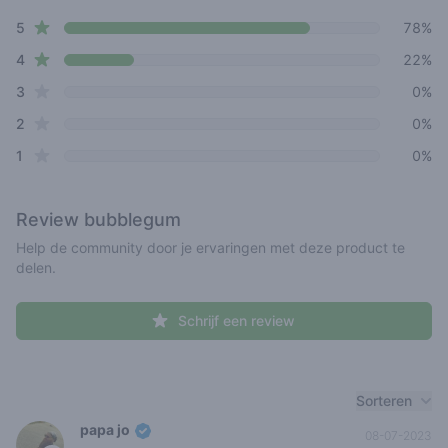
4.8 out of 5 stars
star reviews
Review data
5
78%
star reviews
4
22%
star reviews
3
0%
star reviews
2
0%
star reviews
1
0%
Review
bubblegum
Help de community door je ervaringen met deze product te
delen.
Schrijf een review
Recent reviews
Sorteren
papa jo
08-07-2023