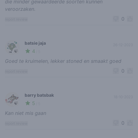
die minder gewaardeerde soorten kunnen
veroorzaken.
0
report review
batsie jaja
26-12-2023
4
🍃
/ 5
Goed te kruimelen, lekker stoned en smaakt goed
0
report review
barry batsbak
18-10-2023
5
🍃
/ 5
Kan niet mis gaan
0
report review