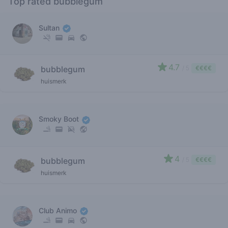
Top rated bubblegum
Sultan
4.7
bubblegum
/ 5
€€€€
huismerk
Smoky Boot
4
bubblegum
/ 5
€€€€
huismerk
Club Animo