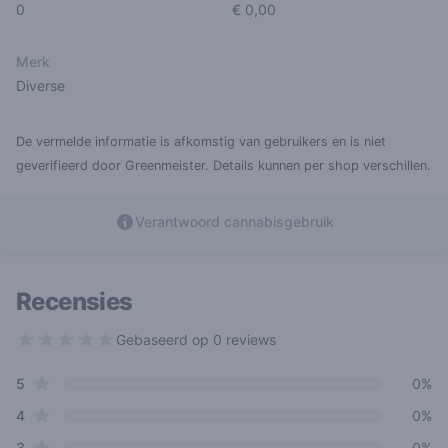
0
€ 0,00
Merk
Diverse
De vermelde informatie is afkomstig van gebruikers en is niet
geverifieerd door Greenmeister. Details kunnen per shop verschillen.
Verantwoord cannabisgebruik
Recensies
Gebaseerd op 0 reviews
0 out of 5 stars
star reviews
Review data
5
0%
star reviews
4
0%
star reviews
3
0%