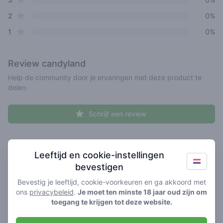
star reviews
2
0%
star reviews
1
0%
Review
candyland
Help de community door je ervaringen met deze product te
delen.
Schrijf een review
Recent reviews
Je naam hier
Leeftijd en cookie-instellingen
bevestigen
Pick a rating
Write review
Bevestig je leeftijd, cookie-voorkeuren en ga akkoord met
ons
privacybeleid
.
Je moet ten minste 18 jaar oud zijn om
toegang te krijgen tot deze website.