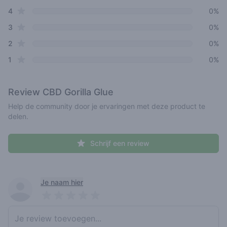
star reviews
4
0%
star reviews
3
0%
star reviews
2
0%
star reviews
1
0%
Review
CBD Gorilla Glue
Help de community door je ervaringen met deze product te
delen.
Schrijf een review
Recent reviews
Je naam hier
Pick a rating
Write review