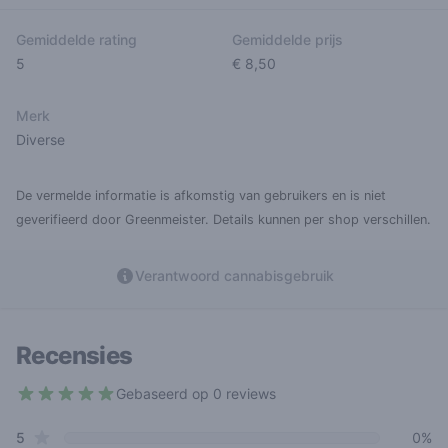
Gemiddelde rating
Gemiddelde prijs
5
€ 8,50
Merk
Diverse
De vermelde informatie is afkomstig van gebruikers en is niet
geverifieerd door Greenmeister. Details kunnen per shop verschillen.
Verantwoord cannabisgebruik
Recensies
Gebaseerd op 0 reviews
5 out of 5 stars
star reviews
Review data
5
0%