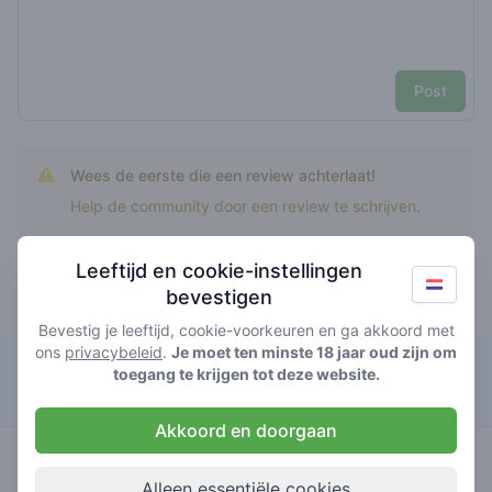
Post
Wees de eerste die een review achterlaat!
Help de community door een review te schrijven.
Leeftijd en cookie-instellingen
bevestigen
Top rated CBD Gorilla Glue
Bevestig je leeftijd, cookie-voorkeuren en ga akkoord met
ons
privacybeleid
.
Je moet ten minste 18 jaar oud zijn om
Relax
toegang te krijgen tot deze website.
Akkoord en doorgaan
5
cbd gorilla
/ 5
€€€
glue
Alleen essentiële cookies