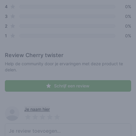
star reviews
4
0%
star reviews
3
0%
star reviews
2
0%
star reviews
1
0%
Review
Cherry twister
Help de community door je ervaringen met deze product te
delen.
Schrijf een review
Recent reviews
Je naam hier
Pick a rating
Write review