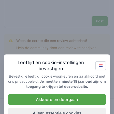
Post
Wees de eerste die een review achterlaat!
Help de community door een review te schrijven.
Leeftijd en cookie-instellingen
bevestigen
Top rated Cherry twister
Bevestig je leeftijd, cookie-voorkeuren en ga akkoord met
ons
privacybeleid
.
Je moet ten minste 18 jaar oud zijn om
Pluto
toegang te krijgen tot deze website.
Akkoord en doorgaan
0
cherry
/ 5
€€€€€
twister
Alleen essentiële cookies