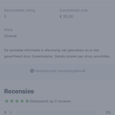
Gemiddelde rating
Gemiddelde prijs
5
€ 35,00
Merk
Diverse
De vermelde informatie is afkomstig van gebruikers en is niet
geverifieerd door Greenmeister. Details kunnen per shop verschillen.
Verantwoord cannabisgebruik
Recensies
Gebaseerd op 0 reviews
5 out of 5 stars
star reviews
Review data
5
0%