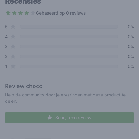
Recensies
Gebaseerd op 0 reviews
3.7 out of 5 stars
star reviews
Review data
5
0%
star reviews
4
0%
star reviews
3
0%
star reviews
2
0%
star reviews
1
0%
Review
choco
Help de community door je ervaringen met deze product te
delen.
Schrijf een review