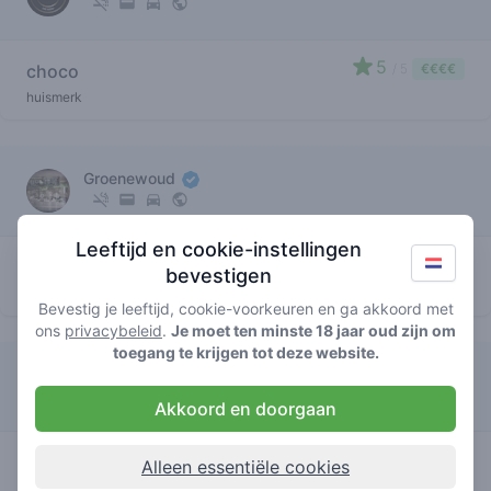
5
choco
/ 5
€€€€
huismerk
Groenewoud
Leeftijd en cookie-instellingen
3.4
choco
/ 5
€€€€
bevestigen
huismerk
Bevestig je leeftijd, cookie-voorkeuren en ga akkoord met
ons
privacybeleid
.
Je moet ten minste 18 jaar oud zijn om
toegang te krijgen tot deze website.
Doctor Green
Akkoord en doorgaan
3.6
choco
/ 5
€€€€
Alleen essentiële cookies
huismerk