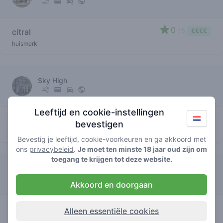
0
citral
/ 5
€€€€
huismerk
Sky High
Leeftijd en cookie-instellingen
3.8
citral
/ 5
€€€€
bevestigen
huismerk
Bevestig je leeftijd, cookie-voorkeuren en ga akkoord met
ons
privacybeleid
.
Je moet ten minste 18 jaar oud zijn om
toegang te krijgen tot deze website.
Down Under
Akkoord en doorgaan
4
citral
/ 5
€€€€
Alleen essentiële cookies
huismerk