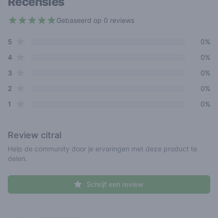
Recensies
Gebaseerd op 0 reviews
4.1 out of 5 stars
star reviews
Review data
5
0%
star reviews
4
0%
star reviews
3
0%
star reviews
2
0%
star reviews
1
0%
Review
citral
Help de community door je ervaringen met deze product te
delen.
Schrijf een review