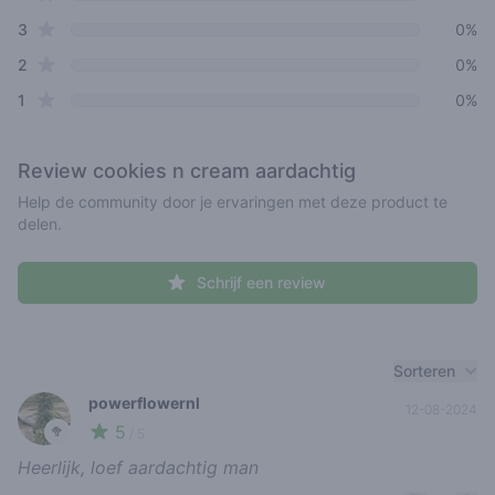
star reviews
3
0%
star reviews
2
0%
star reviews
1
0%
Review
cookies n cream aardachtig
Help de community door je ervaringen met deze product te
delen.
Schrijf een review
Recent reviews
Sorteren
powerflowernl
12-08-2024
5
🥦
/ 5
Heerlijk, loef aardachtig man