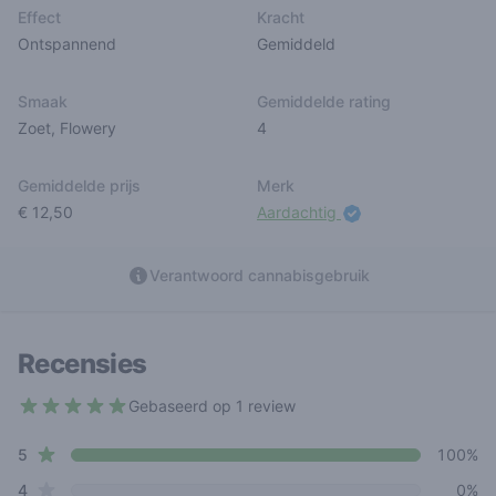
Effect
Kracht
Ontspannend
Gemiddeld
Smaak
Gemiddelde rating
Zoet
,
Flowery
4
Gemiddelde prijs
Merk
€ 12,50
Aardachtig
Verantwoord cannabisgebruik
Recensies
Gebaseerd op 1 review
5 out of 5 stars
star reviews
Review data
5
100%
star reviews
4
0%