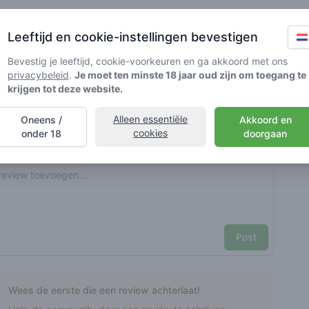
t geverifieerd door Greenmeister. Details kunnen per shop
Leeftijd en cookie-instellingen bevestigen
Bevestig je leeftijd, cookie-voorkeuren en ga akkoord met ons
privacybeleid
.
Je moet ten minste 18 jaar oud zijn om toegang te
d cannabisgebruik
krijgen tot deze website.
Alleen essentiële
Oneens /
Akkoord en
nt reviews
Je naam hier
cookies
onder 18
doorgaan
Pick a rating
e review
Post
Wees de eerste die een review achterlaat!