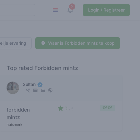
2
View notifications
Login / Registreer
el je ervaring
Waar is Forbidden mintz te koop
Top rated Forbidden mintz
Sultan
0
€€€€
forbidden
/ 5
mintz
huismerk