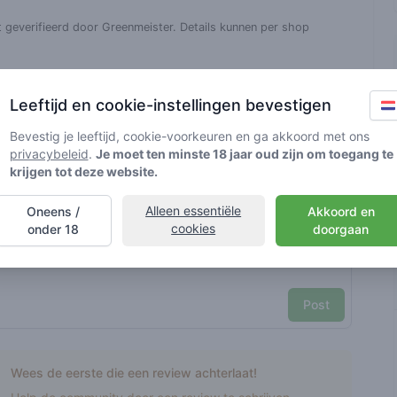
t geverifieerd door Greenmeister. Details kunnen per shop
d cannabisgebruik
Leeftijd en cookie-instellingen bevestigen
Bevestig je leeftijd, cookie-voorkeuren en ga akkoord met ons
privacybeleid
.
Je moet ten minste 18 jaar oud zijn om toegang te
nt reviews
Je naam hier
krijgen tot deze website.
Pick a rating
Alleen essentiële
Oneens /
Akkoord en
e review
cookies
onder 18
doorgaan
Post
Wees de eerste die een review achterlaat!