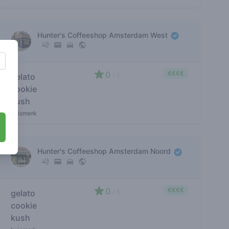
Hunter's Coffeeshop Amsterdam West
0
€€€€
gelato
/ 5
cookie
kush
huismerk
Hunter's Coffeeshop Amsterdam Noord
0
€€€€
gelato
/ 5
cookie
kush