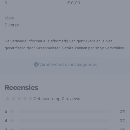
0
€ 0,00
Merk
Diverse
De vermelde informatie is afkomstig van gebruikers en is niet
geverifieerd door Greenmeister. Details kunnen per shop verschillen.
Verantwoord cannabisgebruik
Recensies
Gebaseerd op 0 reviews
0 out of 5 stars
star reviews
Review data
5
0%
star reviews
4
0%
star reviews
3
0%