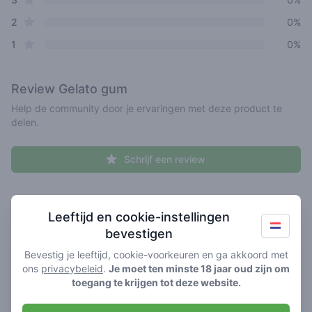
star reviews
2
0%
star reviews
1
0%
Review
Gelato gum
Help de community door je ervaringen met deze product te
delen.
Schrijf een review
Recent reviews
Je naam hier
Leeftijd en cookie-instellingen
bevestigen
Pick a rating
Write review
Bevestig je leeftijd, cookie-voorkeuren en ga akkoord met
ons
privacybeleid
.
Je moet ten minste 18 jaar oud zijn om
toegang te krijgen tot deze website.