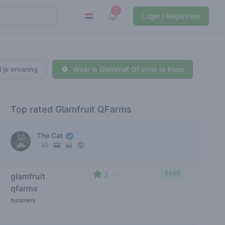
2
View notifications
Login / Registreer
 je ervaring
Waar is Glamfruit QFarms te koop
Top rated Glamfruit QFarms
The Cat
3
€€€€
glamfruit
/ 5
qfarms
huismerk