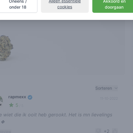
Alleen essentiële
Oneens /
Akkoord en
cookies
onder 18
doorgaan
nt reviews
Sorteren
rapmexx
11-10-2022
5
👑
/ 5
e wiet die ik ooit heb gerookt. Het is mn lievelings
 🍀
+2
 review