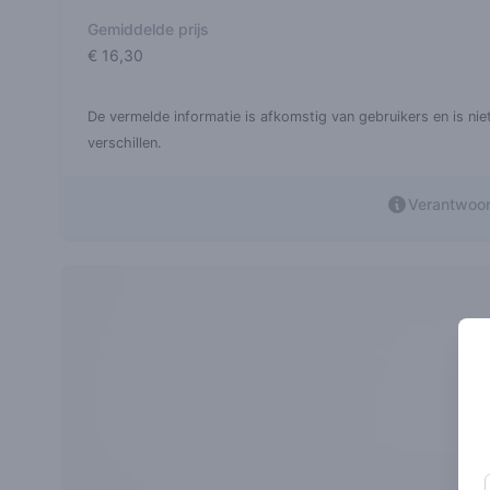
Gemiddelde prijs
€ 16,30
De vermelde informatie is afkomstig van gebruikers en is nie
verschillen.
Verantwoor