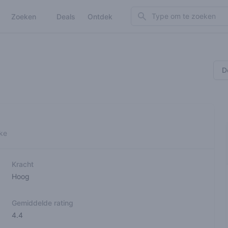
Search
Zoeken
Deals
Ontdek
D
ake
Kracht
Hoog
Gemiddelde rating
4.4