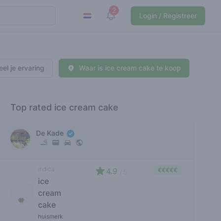
2
View notifications
Login / Registreer
eel je ervaring
Waar is ice cream cake te koop
Top rated ice cream cake
De Kade
indica
4.9
€€€€€
/ 5
ice
cream
cake
huismerk