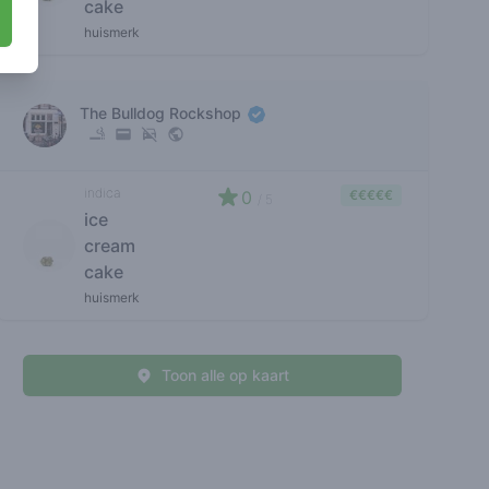
cake
huismerk
The Bulldog Rockshop
indica
0
€€€€€
/ 5
ice
cream
cake
huismerk
Toon alle op kaart