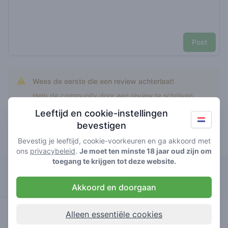
Post
Wees de eerste die een review achterlaat!
Help de community door een review te schrijven.
Leeftijd en cookie-instellingen
bevestigen
Bevestig je leeftijd, cookie-voorkeuren en ga akkoord met
Top rated italian ice
ons
privacybeleid
.
Je moet ten minste 18 jaar oud zijn om
toegang te krijgen tot deze website.
The Corner
Akkoord en doorgaan
4
italian ice
/ 5
€€€€€
Alleen essentiële cookies
huismerk