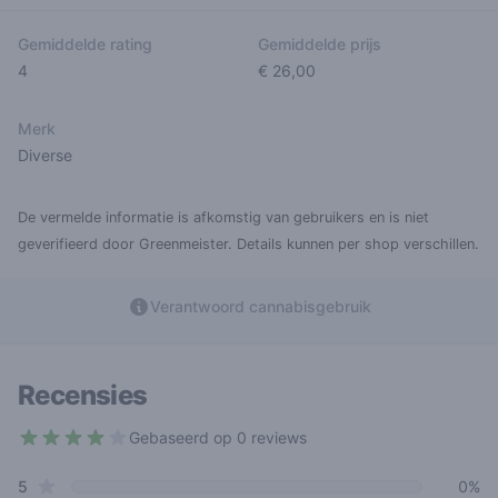
Gemiddelde rating
Gemiddelde prijs
4
€ 26,00
Merk
Diverse
De vermelde informatie is afkomstig van gebruikers en is niet
geverifieerd door Greenmeister. Details kunnen per shop verschillen.
Verantwoord cannabisgebruik
Recensies
Gebaseerd op 0 reviews
4 out of 5 stars
star reviews
Review data
5
0%