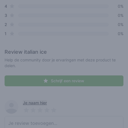
star reviews
4
0%
star reviews
3
0%
star reviews
2
0%
star reviews
1
0%
Review
italian ice
Help de community door je ervaringen met deze product te
delen.
Schrijf een review
Recent reviews
Je naam hier
Pick a rating
Write review